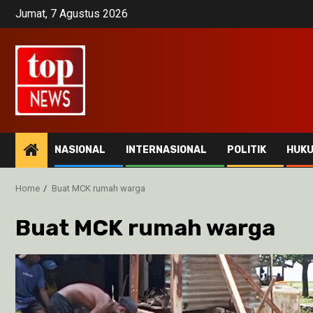
Skip
Jumat, 7 Agustus 2026
to
content
NASIONAL
INTERNASIONAL
POLITIK
HUK
Home
Buat MCK rumah warga
Buat MCK rumah warga