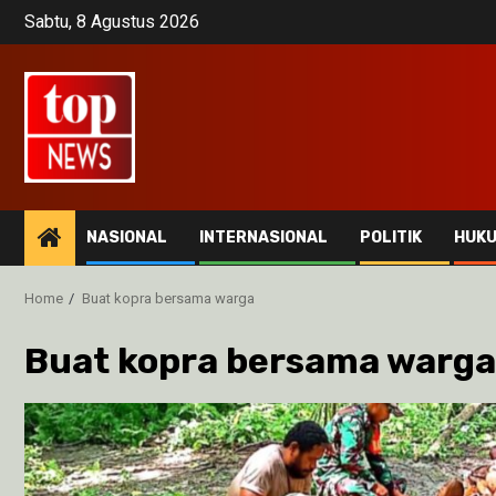
Skip
Sabtu, 8 Agustus 2026
to
content
NASIONAL
INTERNASIONAL
POLITIK
HUK
Home
Buat kopra bersama warga
Buat kopra bersama warga