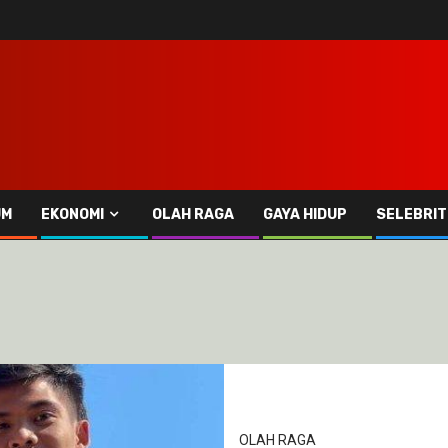
UM
EKONOMI
OLAH RAGA
GAYA HIDUP
SELEBRIT
OLAH RAGA