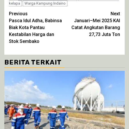
jendela
jendela
jendela
jendela
kelapa
Warga Kampung Indaino
yang
yang
yang
yang
baru)
baru)
baru)
baru)
Continue
Previous
Next
Pasca Idul Adha, Babinsa
Januari–Mei 2025 KAI
Reading
Biak Kota Pantau
Catat Angkutan Barang
Kestabilan Harga dan
27,73 Juta Ton
Stok Sembako
BERITA TERKAIT