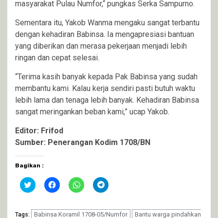
masyarakat Pulau Numfor,“ pungkas Serka Sampurno.
Sementara itu, Yakob Wanma mengaku sangat terbantu
dengan kehadiran Babinsa. Ia mengapresiasi bantuan
yang diberikan dan merasa pekerjaan menjadi lebih
ringan dan cepat selesai.
“Terima kasih banyak kepada Pak Babinsa yang sudah
membantu kami. Kalau kerja sendiri pasti butuh waktu
lebih lama dan tenaga lebih banyak. Kehadiran Babinsa
sangat meringankan beban kami,” ucap Yakob.
Editor: Frifod
Sumber: Penerangan Kodim 1708/BN
Bagikan :
Klik
Klik
Klik
Klik
untuk
untuk
untuk
untuk
berbagi
membagikan
berbagi
berbagi
pada
di
di
di
Twitter(Membuka
Facebook(Membuka
WhatsApp(Membuka
Telegram(Membuka
di
Babinsa Koramil 1708-05/Numfor
di
di
di
Bantu warga pindahkan
Tags: