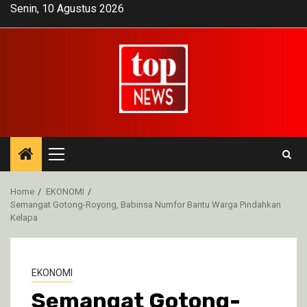
Skip
Senin, 10 Agustus 2026
to
content
Primary
Menu
Home
EKONOMI
Semangat Gotong-Royong, Babinsa Numfor Bantu Warga Pindahkan
Kelapa
EKONOMI
Semangat Gotong-