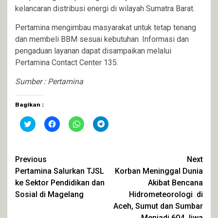
kelancaran distribusi energi di wilayah Sumatra Barat.
Pertamina mengimbau masyarakat untuk tetap tenang
dan membeli BBM sesuai kebutuhan. Informasi dan
pengaduan layanan dapat disampaikan melalui
Pertamina Contact Center 135.
Sumber : Pertamina
Bagikan :
Klik
Klik
Klik
Klik
untuk
untuk
untuk
untuk
berbagi
membagikan
berbagi
berbagi
pada
di
di
di
Twitter(Membuka
Facebook(Membuka
WhatsApp(Membuka
Telegram(Membuka
di
di
di
di
Continue
Previous
Next
jendela
jendela
jendela
jendela
yang
yang
yang
yang
Pertamina Salurkan TJSL
Korban Meninggal Dunia
Reading
baru)
baru)
baru)
baru)
ke Sektor Pendidikan dan
Akibat Bencana
Sosial di Magelang
Hidrometeorologi di
Aceh, Sumut dan Sumbar
Menjadi 604 Jiwa