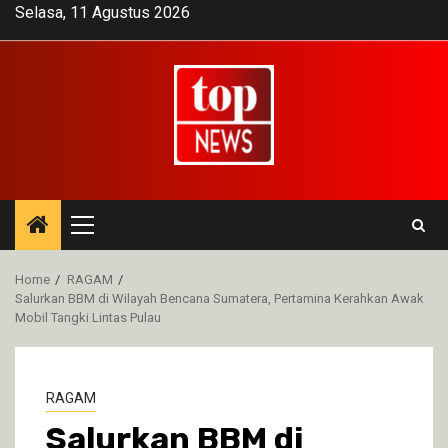
Skip
Selasa, 11 Agustus 2026
to
content
Primary
Menu
Home
RAGAM
Salurkan BBM di Wilayah Bencana Sumatera, Pertamina Kerahkan Awak
Mobil Tangki Lintas Pulau
RAGAM
Salurkan BBM di