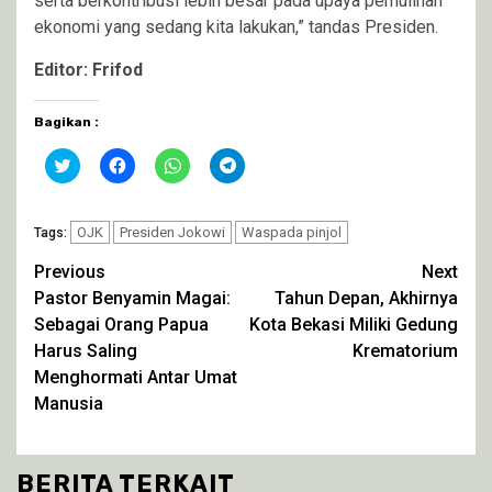
serta berkontribusi lebih besar pada upaya pemulihan
ekonomi yang sedang kita lakukan,” tandas Presiden.
Editor: Frifod
Bagikan :
Klik
Klik
Klik
Klik
untuk
untuk
untuk
untuk
berbagi
membagikan
berbagi
berbagi
pada
di
di
di
Twitter(Membuka
Facebook(Membuka
WhatsApp(Membuka
Telegram(Membuka
di
OJK
Presiden Jokowi
di
di
di
Waspada pinjol
Tags:
jendela
jendela
jendela
jendela
yang
yang
yang
yang
Continue
Previous
Next
baru)
baru)
baru)
baru)
Pastor Benyamin Magai:
Tahun Depan, Akhirnya
Reading
Sebagai Orang Papua
Kota Bekasi Miliki Gedung
Harus Saling
Krematorium
Menghormati Antar Umat
Manusia
BERITA TERKAIT