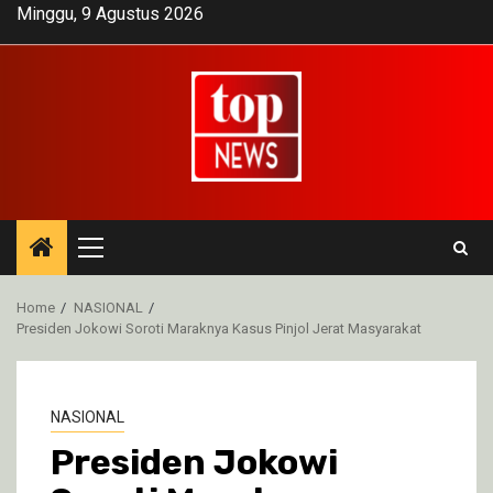
Skip
Minggu, 9 Agustus 2026
to
content
Primary
Menu
Home
NASIONAL
Presiden Jokowi Soroti Maraknya Kasus Pinjol Jerat Masyarakat
NASIONAL
Presiden Jokowi