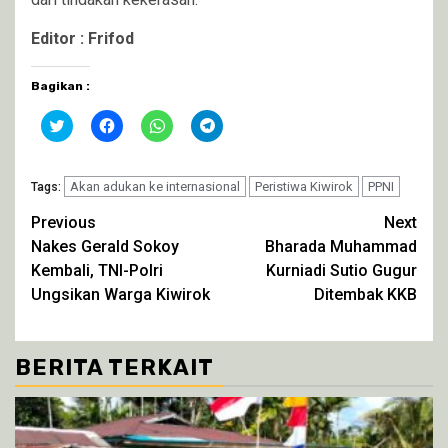
Editor : Frifod
Bagikan :
Klik
Klik
Klik
Klik
untuk
untuk
untuk
untuk
berbagi
membagikan
berbagi
berbagi
pada
di
di
di
Twitter(Membuka
Facebook(Membuka
WhatsApp(Membuka
Telegram(Membuka
di
Akan adukan ke internasional
di
di
di
Peristiwa Kiwirok
PPNI
Tags:
jendela
jendela
jendela
jendela
yang
yang
yang
yang
Continue
Previous
Next
baru)
baru)
baru)
baru)
Nakes Gerald Sokoy
Bharada Muhammad
Reading
Kembali, TNI-Polri
Kurniadi Sutio Gugur
Ungsikan Warga Kiwirok
Ditembak KKB
BERITA TERKAIT