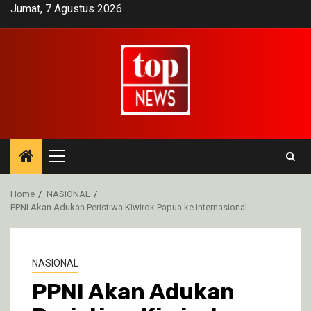
Skip
Jumat, 7 Agustus 2026
to
content
Primary
Menu
Home
NASIONAL
PPNI Akan Adukan Peristiwa Kiwirok Papua ke Internasional
NASIONAL
PPNI Akan Adukan