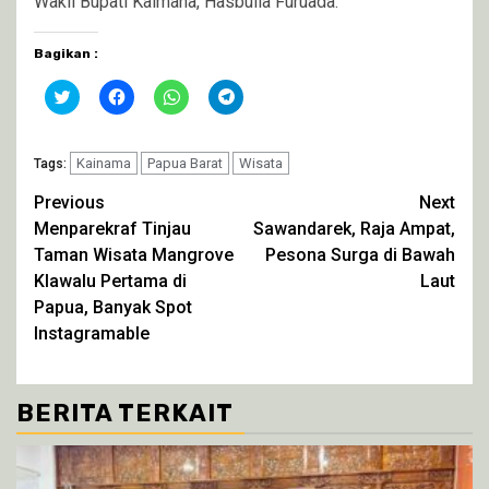
Wakil Bupati Kaimana, Hasbulla Furuada.
Bagikan :
Klik
Klik
Klik
Klik
untuk
untuk
untuk
untuk
berbagi
membagikan
berbagi
berbagi
pada
di
di
di
Twitter(Membuka
Facebook(Membuka
WhatsApp(Membuka
Telegram(Membuka
di
Kainama
di
Papua Barat
di
di
Wisata
Tags:
jendela
jendela
jendela
jendela
yang
yang
yang
yang
Continue
Previous
Next
baru)
baru)
baru)
baru)
Menparekraf Tinjau
Sawandarek, Raja Ampat,
Reading
Taman Wisata Mangrove
Pesona Surga di Bawah
Klawalu Pertama di
Laut
Papua, Banyak Spot
Instagramable
BERITA TERKAIT