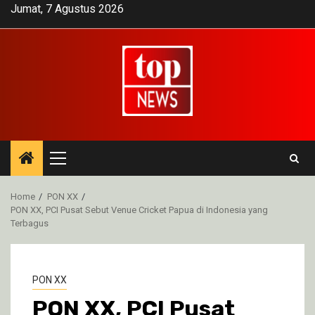
Skip
Jumat, 7 Agustus 2026
to
content
Primary
Menu
Home
PON XX
PON XX, PCI Pusat Sebut Venue Cricket Papua di Indonesia yang
Terbagus
PON XX
PON XX, PCI Pusat