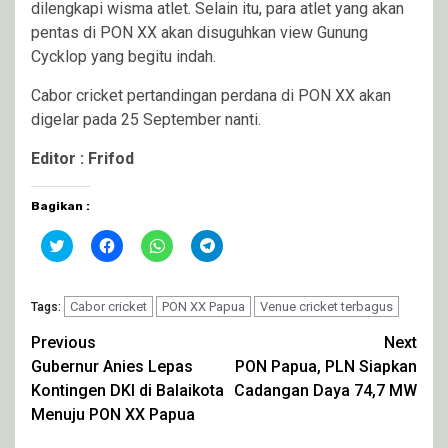
dilengkapi wisma atlet. Selain itu, para atlet yang akan
pentas di PON XX akan disuguhkan view Gunung
Cycklop yang begitu indah.
Cabor cricket pertandingan perdana di PON XX akan
digelar pada 25 September nanti.
Editor : Frifod
Bagikan :
Klik
Klik
Klik
Klik
untuk
untuk
untuk
untuk
berbagi
membagikan
berbagi
berbagi
pada
di
di
di
Twitter(Membuka
Facebook(Membuka
WhatsApp(Membuka
Telegram(Membuka
di
Cabor cricket
di
PON XX Papua
di
di
Venue cricket terbagus
Tags:
jendela
jendela
jendela
jendela
yang
yang
yang
yang
Continue
Previous
Next
baru)
baru)
baru)
baru)
Gubernur Anies Lepas
PON Papua, PLN Siapkan
Reading
Kontingen DKI di Balaikota
Cadangan Daya 74,7 MW
Menuju PON XX Papua