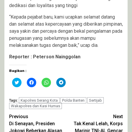
dedikasi dan loyalitas yang tinggi
“Kepada pejabat baru, kami ucapkan selamat datang
dan selamat atas kepercayaan yang diberikan pimpinan,
saya yakin dan percaya dengan bekal pengalaman pada
penugasan yang sebelumnya akan mampu
melaksanakan tugas dengan baik,” ucap dia.
Reporter : Peterson Nainggolan
Bagikan :
Klik
Klik
Klik
Klik
untuk
untuk
untuk
untuk
berbagi
membagikan
berbagi
berbagi
pada
di
di
di
Twitter(Membuka
Facebook(Membuka
WhatsApp(Membuka
Telegram(Membuka
di
Kapolres Serang Kota
di
di
Polda Banten
di
Sertijab
Tags:
jendela
jendela
jendela
jendela
Wakapolres dan Kasi Humas
yang
yang
yang
yang
baru)
baru)
baru)
baru)
Continue
Previous
Next
Di Senayan, Presiden
Tak Kenal Lelah, Korps
Reading
Jokowi Beberkan Alasan
Marinir TNI-AL Gencar