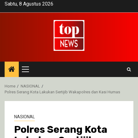
Skip
Sabtu, 8 Agustus 2026
to
content
Primary
Menu
Home
NASIONAL
Polres Serang Kota Lakukan Sertijib Wakapolres dan Kasi Humas
NASIONAL
Polres Serang Kota