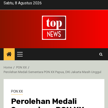
Skip
Sabtu, 8 Agustus 2026
to
content
Primary
Menu
Home
PON XX
Perolehan Medali Sementara PON XX Papua, DKI Jakarta Masih Unggul
PON XX
Perolehan Medali