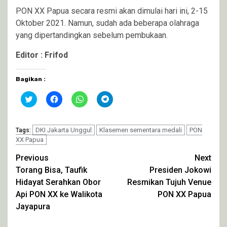
PON XX Papua secara resmi akan dimulai hari ini, 2-15
Oktober 2021. Namun, sudah ada beberapa olahraga
yang dipertandingkan sebelum pembukaan.
Editor : Frifod
Bagikan :
Klik
Klik
Klik
Klik
untuk
untuk
untuk
untuk
berbagi
membagikan
berbagi
berbagi
pada
di
di
di
Twitter(Membuka
Facebook(Membuka
WhatsApp(Membuka
Telegram(Membuka
di
DKI Jakarta Unggul
di
di
Klasemen sementara medali
di
PON
Tags:
jendela
jendela
jendela
jendela
XX Papua
yang
yang
yang
yang
baru)
baru)
baru)
baru)
Continue
Previous
Next
Torang Bisa, Taufik
Presiden Jokowi
Reading
Hidayat Serahkan Obor
Resmikan Tujuh Venue
Api PON XX ke Walikota
PON XX Papua
Jayapura