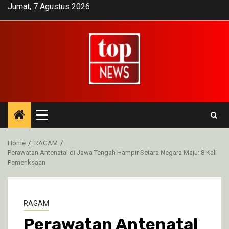
Skip
Jumat, 7 Agustus 2026
to
content
Primary
Menu
Home
RAGAM
Perawatan Antenatal di Jawa Tengah Hampir Setara Negara Maju: 8 Kali
Pemeriksaan
RAGAM
Perawatan Antenatal