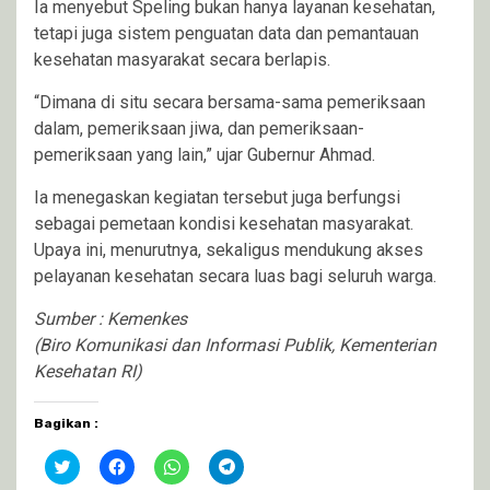
Ia menyebut Speling bukan hanya layanan kesehatan,
tetapi juga sistem penguatan data dan pemantauan
kesehatan masyarakat secara berlapis.
“Dimana di situ secara bersama-sama pemeriksaan
dalam, pemeriksaan jiwa, dan pemeriksaan-
pemeriksaan yang lain,” ujar Gubernur Ahmad.
Ia menegaskan kegiatan tersebut juga berfungsi
sebagai pemetaan kondisi kesehatan masyarakat.
Upaya ini, menurutnya, sekaligus mendukung akses
pelayanan kesehatan secara luas bagi seluruh warga.
Sumber : Kemenkes
(Biro Komunikasi dan Informasi Publik, Kementerian
Kesehatan RI)
Bagikan :
Klik
Klik
Klik
Klik
untuk
untuk
untuk
untuk