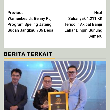
berbagi
membagikan
berbagi
berbagi
pada
di
di
di
Twitter(Membuka
Facebook(Membuka
WhatsApp(Membuka
Telegram(Membuka
di
di
di
di
Continue
Previous
Next
jendela
jendela
jendela
jendela
yang
yang
yang
yang
Wamenkes dr. Benny Puji
Sebanyak 1.211 KK
Reading
baru)
baru)
baru)
baru)
Program Speling Jateng,
Terisolir Akibat Banjir
Sudah Jangkau 706 Desa
Lahar Dingin Gunung
Semeru
BERITA TERKAIT