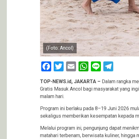
(Foto: Ancol)
Facebook
Twitter
Email
WhatsApp
Line
Teleg
TOP-NEWS.id, JAKARTA –
Dalam rangka mem
Gratis Masuk Ancol bagi masyarakat yang ing
malam hari.
Program ini berlaku pada 8–19 Juni 2026 mula
sekaligus memberikan kesempatan kepada masy
Melalui program ini, pengunjung dapat menikm
matahari terbenam, berwisata kuliner, hingga