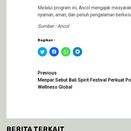
Melalui program ini, Ancol mengajak masyar
nyaman, aman, dan penuh pengalaman berkesan
Sumber : Ancol
Bagikan :
Klik
Klik
Klik
Klik
untuk
untuk
untuk
untuk
berbagi
membagikan
berbagi
berbagi
pada
di
di
di
Twitter(Membuka
Facebook(Membuka
WhatsApp(Membuka
Telegram(Membuka
di
di
di
di
Continue
Previous
jendela
jendela
jendela
jendela
yang
yang
yang
yang
Menpar Sebut Bali Spirit Festival Perkuat P
Reading
baru)
baru)
baru)
baru)
Wellness Global
BERITA TERKAIT