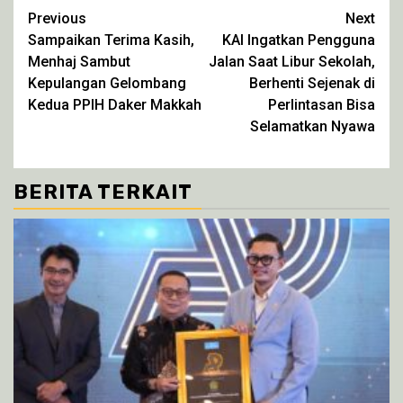
di
di
di
di
Continue
Previous
Next
jendela
jendela
jendela
jendela
yang
yang
yang
yang
Sampaikan Terima Kasih,
KAI Ingatkan Pengguna
Reading
baru)
baru)
baru)
baru)
Menhaj Sambut
Jalan Saat Libur Sekolah,
Kepulangan Gelombang
Berhenti Sejenak di
Kedua PPIH Daker Makkah
Perlintasan Bisa
Selamatkan Nyawa
BERITA TERKAIT