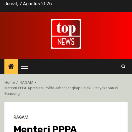
Skip
Jumat, 7 Agustus 2026
to
content
Primary
Menu
Home
RAGAM
Menteri PPPA Apresiasi Polda Jabar Tangkap Pelaku Penyekapan di
Bandung
RAGAM
Menteri PPPA