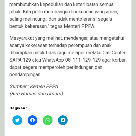
membutuhkan kepedulian dan keterlibatan semua
pihak. Kita perlu membangun lingkungan yang aman,
saling melindungi, dan tidak mentoleransi segala
bentuk kekerasan,” tegas Menteri PPPA.
Masyarakat yang melihat, mendengar, atau mengetahui
adanya kekerasan terhadap perempuan dan anak
diharapkan untuk tidak ragu melapor melalui Call Center
SAPA 129 atau WhatsApp 08-111-129-129 agar korban
dapat segera memperoleh perlindungan dan
pendampingan.
Sumber : Kemen PPPA
(Biro Humas dan Umum)
Bagikan :
Klik
Klik
Klik
Klik
untuk
untuk
untuk
untuk
berbagi
membagikan
berbagi
berbagi
pada
di
di
di
Twitter(Membuka
Facebook(Membuka
WhatsApp(Membuka
Telegram(Membuka