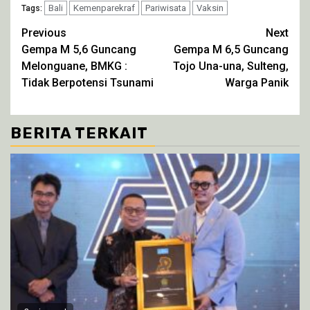
Twitter(Membuka
Facebook(Membuka
WhatsApp(Membuka
Telegram(Membuka
di
Bali
Kemenparekraf
di
di
Pariwisata
di
Vaksin
Tags:
jendela
jendela
jendela
jendela
yang
yang
yang
yang
Continue
Previous
Next
baru)
baru)
baru)
baru)
Gempa M 5,6 Guncang
Gempa M 6,5 Guncang
Reading
Melonguane, BMKG :
Tojo Una-una, Sulteng,
Tidak Berpotensi Tsunami
Warga Panik
BERITA TERKAIT