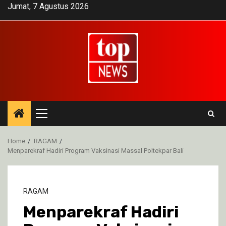
Skip
Jumat, 7 Agustus 2026
to
content
Primary
Menu
Home
RAGAM
Menparekraf Hadiri Program Vaksinasi Massal Poltekpar Bali
RAGAM
Menparekraf Hadiri