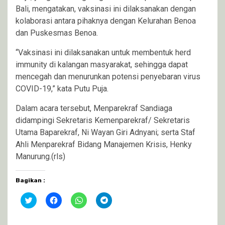
Bali, mengatakan, vaksinasi ini dilaksanakan dengan
kolaborasi antara pihaknya dengan Kelurahan Benoa
dan Puskesmas Benoa.
“Vaksinasi ini dilaksanakan untuk membentuk herd
immunity di kalangan masyarakat, sehingga dapat
mencegah dan menurunkan potensi penyebaran virus
COVID-19,” kata Putu Puja.
Dalam acara tersebut, Menparekraf Sandiaga
didampingi Sekretaris Kemenparekraf/ Sekretaris
Utama Baparekraf, Ni Wayan Giri Adnyani; serta Staf
Ahli Menparekraf Bidang Manajemen Krisis, Henky
Manurung.(rls)
Bagikan :
Klik
Klik
Klik
Klik
untuk
untuk
untuk
untuk
berbagi
membagikan
berbagi
berbagi
pada
di
di
di