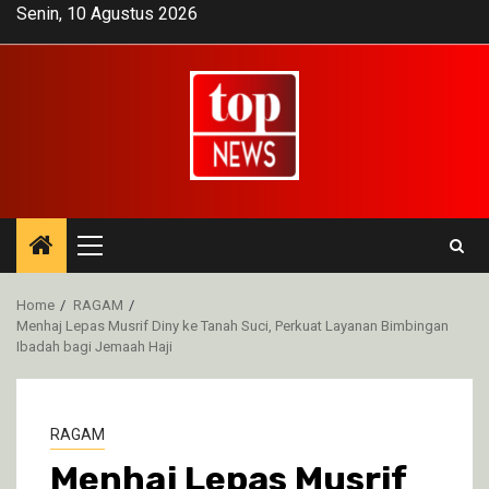
Skip
Senin, 10 Agustus 2026
to
content
Primary
Menu
Home
RAGAM
Menhaj Lepas Musrif Diny ke Tanah Suci, Perkuat Layanan Bimbingan
Ibadah bagi Jemaah Haji
RAGAM
Menhaj Lepas Musrif