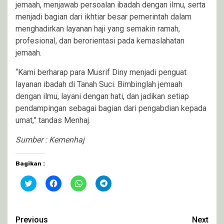
jemaah, menjawab persoalan ibadah dengan ilmu, serta
menjadi bagian dari ikhtiar besar pemerintah dalam
menghadirkan layanan haji yang semakin ramah,
profesional, dan berorientasi pada kemaslahatan
jemaah.
“Kami berharap para Musrif Diny menjadi penguat
layanan ibadah di Tanah Suci. Bimbinglah jemaah
dengan ilmu, layani dengan hati, dan jadikan setiap
pendampingan sebagai bagian dari pengabdian kepada
umat,” tandas Menhaj.
Sumber : Kemenhaj
Bagikan :
Klik
Klik
Klik
Klik
untuk
untuk
untuk
untuk
berbagi
membagikan
berbagi
berbagi
pada
di
di
di
Twitter(Membuka
Facebook(Membuka
WhatsApp(Membuka
Telegram(Membuka
di
di
di
di
Continue
Previous
Next
jendela
jendela
jendela
jendela