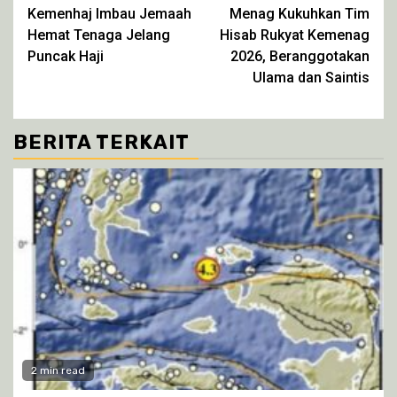
yang
yang
yang
yang
Kemenhaj Imbau Jemaah
Menag Kukuhkan Tim
Reading
baru)
baru)
baru)
baru)
Hemat Tenaga Jelang
Hisab Rukyat Kemenag
Puncak Haji
2026, Beranggotakan
Ulama dan Saintis
BERITA TERKAIT
2 min read