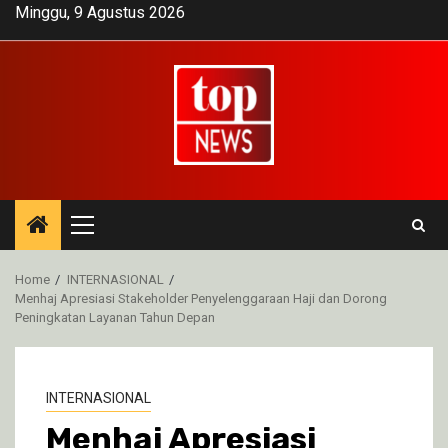
Skip
Minggu, 9 Agustus 2026
to
content
Primary
Menu
Home
INTERNASIONAL
Menhaj Apresiasi Stakeholder Penyelenggaraan Haji dan Dorong
Peningkatan Layanan Tahun Depan
INTERNASIONAL
Menhaj Apresiasi