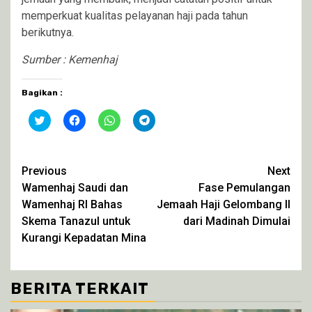
memperkuat kualitas pelayanan haji pada tahun
berikutnya.
Sumber : Kemenhaj
Bagikan :
Klik
Klik
Klik
Klik
untuk
untuk
untuk
untuk
berbagi
membagikan
berbagi
berbagi
pada
di
di
di
Twitter(Membuka
Facebook(Membuka
WhatsApp(Membuka
Telegram(Membuka
di
di
di
di
Continue
Previous
Next
jendela
jendela
jendela
jendela
yang
yang
yang
yang
Wamenhaj Saudi dan
Fase Pemulangan
Reading
baru)
baru)
baru)
baru)
Wamenhaj RI Bahas
Jemaah Haji Gelombang II
Skema Tanazul untuk
dari Madinah Dimulai
Kurangi Kepadatan Mina
BERITA TERKAIT