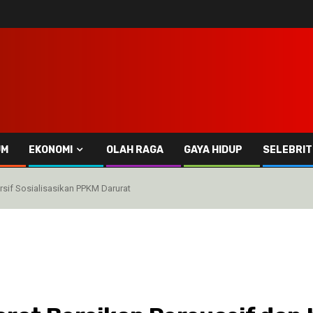
UM
EKONOMI
OLAH RAGA
GAYA HIDUP
SELEBRIT
rsif Sosialisasikan PPKM Darurat