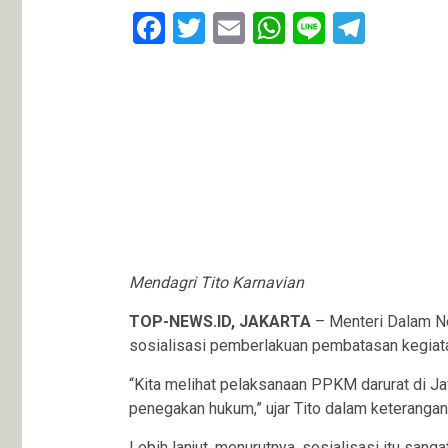
Facebook
Twitter
Email
WhatsApp
Line
Teleg
Mendagri Tito Karnavian
TOP-
NEWS.ID, JAKARTA
– Menteri Dalam N
sosialisasi pemberlakuan pembatasan kegiat
“Kita melihat pelaksanaan PPKM darurat di J
penegakan hukum,” ujar Tito dalam keterangan
Lebih lanjut, menurutnya, sosialisasi itu san