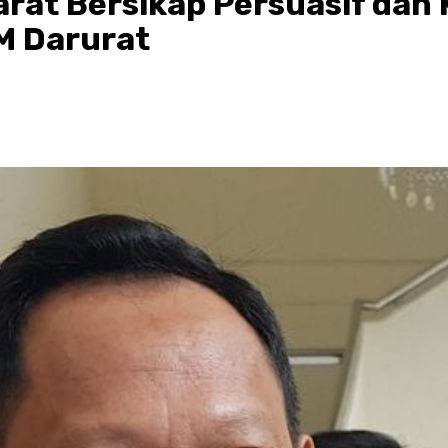
rat Bersikap Persuasif dan 
M Darurat