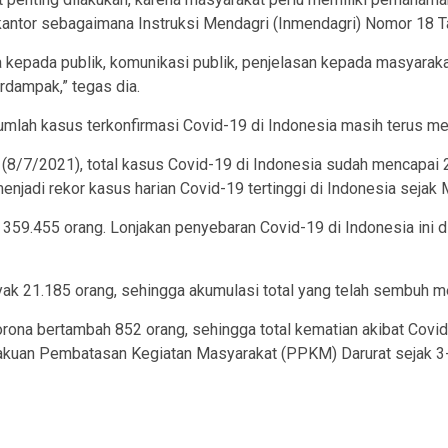
 kantor sebagaimana Instruksi Mendagri (Inmendagri) Nomor 18 
ama kepada publik, komunikasi publik, penjelasan kepada masyara
rdampak,” tegas dia.
jumlah kasus terkonfirmasi Covid-19 di Indonesia masih terus me
 (8/7/2021), total kasus Covid-19 di Indonesia sudah mencapa
njadi rekor kasus harian Covid-19 tertinggi di Indonesia sejak 
k 359.455 orang. Lonjakan penyebaran Covid-19 di Indonesia ini d
k 21.185 orang, sehingga akumulasi total yang telah sembuh me
na bertambah 852 orang, sehingga total kematian akibat Covid-1
uan Pembatasan Kegiatan Masyarakat (PPKM) Darurat sejak 3-20