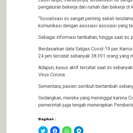
pengaturan bekerja dari rumah dan bekerja di
“Sosialisasi ini sangat penting sekali terut
komunikasi dengan asosiasi-asosiasi yang te
Sebagai informasi tambahan, hingga saat ini, 
Berdasarkan data Satgas Covid-19 per Kamis
24 jam tercatat sebanyak 38.391 orang yang me
Adapun, kasus aktif tercatat saat ini sebanya
Virus Corona.
Sementara, pasien sembuh bertambah sebanya
Sedangkan, mereka yang meninggal karena Coro
pemerintah juga tengah menerapkan Pemberlak
Bagikan :
Klik
Klik
Klik
Klik