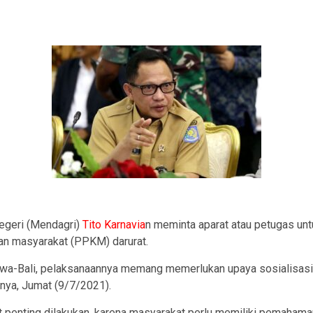
ram
egeri (Mendagri)
Tito Karnavia
n meminta aparat atau petugas unt
an masyarakat (PPKM) darurat.
awa-Bali, pelaksanaannya memang memerlukan upaya sosialisasi 
nya, Jumat (9/7/2021).
gat penting dilakukan, karena masyarakat perlu memiliki pemaham