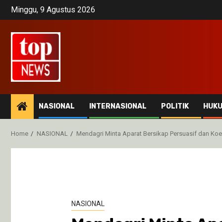
Skip
Minggu, 9 Agustus 2026
to
content
NASIONAL
INTERNASIONAL
POLITIK
HUK
Home
NASIONAL
Mendagri Minta Aparat Bersikap Persuasif dan Koe
NASIONAL