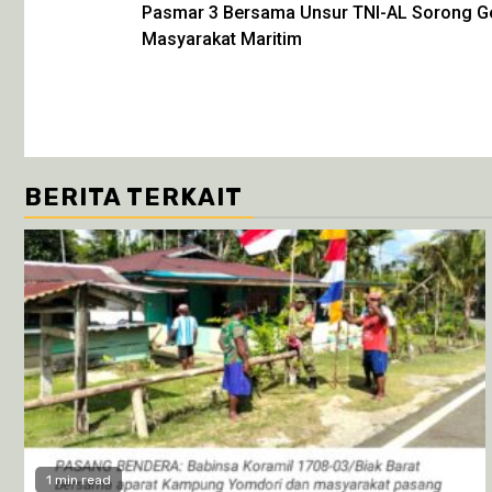
Pasmar 3 Bersama Unsur TNI-AL Sorong Ge
Reading
Masyarakat Maritim
BERITA TERKAIT
1 min read