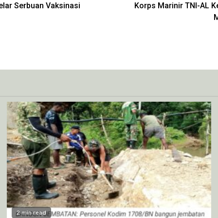
lar Serbuan Vaksinasi
Korps Marinir TNI-AL K
M
2 min read