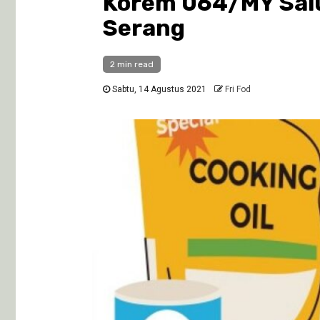
Korem 064/MY Salu
Serang
2 min read
Sabtu, 14 Agustus 2021
Fri Fod