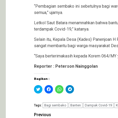
“Pembagian sembako ini sebetulnya bagi war
semua,” ujarnya.
Letkol Saut Batara menamnahkan bahwa bantuan
terdampak Covid-19,” katanya.
Selain itu, Kepala Desa (Kades) Panenjoan H 
sangat membantu bagi warga masyarakat Des
“Saya berterimakasih kepada Korem 064/MY y
Reporter : Peterson Nainggolan
Bagikan :
Klik
Klik
Klik
Klik
untuk
untuk
untuk
untuk
berbagi
membagikan
berbagi
berbagi
pada
di
di
di
Twitter(Membuka
Facebook(Membuka
WhatsApp(Membuka
Telegram(Membuka
di
Bagi sembako
di
di
Banten
di
Dampak Covid-19
K
Tags:
jendela
jendela
jendela
jendela
yang
yang
yang
yang
Continue
Previous
baru)
baru)
baru)
baru)