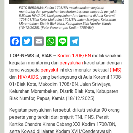
Facebook
Twitter
Email
WhatsApp
Line
Telegram
TOP-NEWS.id, BIAK
–
Kodim 1708/BN
melaksanakan
kegiatan monitoring dan
penyuluhan
kesehatan dengan
tema waspada
penyakit
infeksi menular seksual
(IMS)
dan
HIV/AIDS,
yang berlangsung di Aula Koramil 1708-
01/Biak Kota, Makodim 1708/BN, Jalan Sriwijaya,
Kelurahan Mbrambaken, Distrik Biak Kota, Kabupaten
Biak Numfor, Papua, Kamis (18/12/2025).
Kegiatan penyuluhan tersebut, diikuti sekitar 90 orang
peserta yang terdiri dari prajurit TNI, PNS, Persit
Kartika Chandra Kirana Cabang XXI Kodim 1708/BN,
serta Kowad di jajaran Kodam XVII/Cenderawasih.