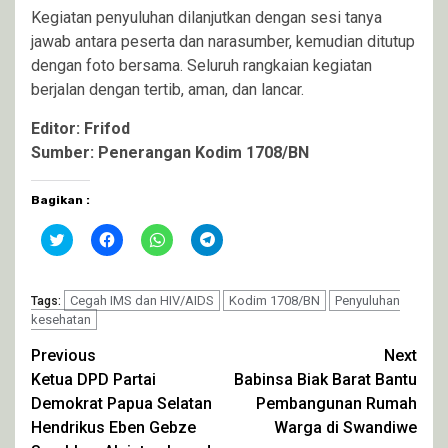
Kegiatan penyuluhan dilanjutkan dengan sesi tanya
jawab antara peserta dan narasumber, kemudian ditutup
dengan foto bersama. Seluruh rangkaian kegiatan
berjalan dengan tertib, aman, dan lancar.
Editor: Frifod
Sumber: Penerangan Kodim 1708/BN
Bagikan :
Klik
Klik
Klik
Klik
untuk
untuk
untuk
untuk
berbagi
membagikan
berbagi
berbagi
pada
di
di
di
Twitter(Membuka
Facebook(Membuka
WhatsApp(Membuka
Telegram(Membuka
di
Cegah IMS dan HIV/AIDS
di
di
di
Kodim 1708/BN
Penyuluhan
Tags:
jendela
jendela
jendela
jendela
kesehatan
yang
yang
yang
yang
baru)
baru)
baru)
baru)
Continue
Previous
Next
Ketua DPD Partai
Babinsa Biak Barat Bantu
Reading
Demokrat Papua Selatan
Pembangunan Rumah
Hendrikus Eben Gebze
Warga di Swandiwe