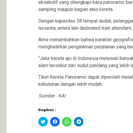
eksekutif yang dilengkapi kaca panoramic be
samping maupun bagian atas kereta.
Dengan kapasitas 38 tempat duduk, pelanggan 
tersedia, antara lain dedicated train attendan
Anne menambahkan bahwa karakter geografis I
menghadirkan pengalaman perjalanan yang be
“Jalur kereta api di Indonesia melewati ban
alam tersebut dari sudut pandang yang lebih 
Tiket Kereta Panoramic dapat diperoleh mela
kebutuhan dengan lebih mudah.
Sumber : KAI
Bagikan :
Klik
Klik
Klik
Klik
untuk
untuk
untuk
untuk
berbagi
membagikan
berbagi
berbagi
pada
di
di
di