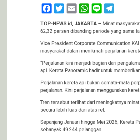
Facebook
Twitter
Email
WhatsApp
Line
Teleg
TOP-NEWS.id, JAKARTA –
Minat masyarakat
62,32 persen dibanding periode yang sama tah
Vice President Corporate Communication KA
masyarakat dalam menikmati perjalanan kereta
“Perjalanan kini menjadi bagian dari pengala
api. Kereta Panoramic hadir untuk memberikan 
Perjalanan kereta api bukan semata-mata perp
perjalanan. Kini perjalanan menggunakan kere
Tren tersebut terlihat dari meningkatnya m
secara lebih luas dari atas rel.
Sepanjang Januari hingga Mei 2026, Kereta P
sebanyak 49.244 pelanggan.