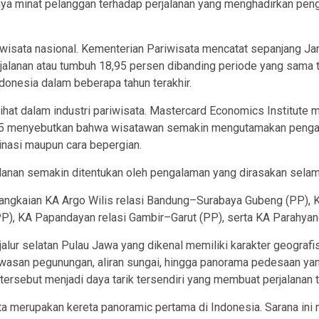
ya minat pelanggan terhadap perjalanan yang menghadirkan pen
iwisata nasional. Kementerian Pariwisata mencatat sepanjang Ja
rjalanan atau tumbuh 18,95 persen dibanding periode yang sama
donesia dalam beberapa tahun terakhir.
ihat dalam industri pariwisata. Mastercard Economics Institute 
25 menyebutkan bahwa wisatawan semakin mengutamakan pengalam
nasi maupun cara bepergian.
alanan semakin ditentukan oleh pengalaman yang dirasakan selam
 rangkaian KA Argo Wilis relasi Bandung–Surabaya Gubeng (PP),
PP), KA Papandayan relasi Gambir–Garut (PP), serta KA Parahya
 jalur selatan Pulau Jawa yang dikenal memiliki karakter geogra
awasan pegunungan, aliran sungai, hingga panorama pedesaan y
tersebut menjadi daya tarik tersendiri yang membuat perjalanan t
ta merupakan kereta panoramic pertama di Indonesia. Sarana ini 