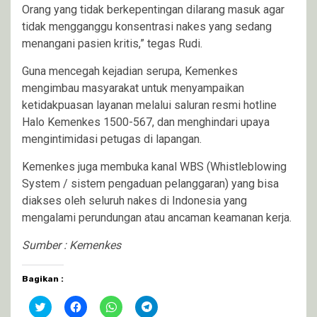
Orang yang tidak berkepentingan dilarang masuk agar
tidak mengganggu konsentrasi nakes yang sedang
menangani pasien kritis,” tegas Rudi.
Guna mencegah kejadian serupa, Kemenkes
mengimbau masyarakat untuk menyampaikan
ketidakpuasan layanan melalui saluran resmi hotline
Halo Kemenkes 1500-567, dan menghindari upaya
mengintimidasi petugas di lapangan.
Kemenkes juga membuka kanal WBS (Whistleblowing
System / sistem pengaduan pelanggaran) yang bisa
diakses oleh seluruh nakes di Indonesia yang
mengalami perundungan atau ancaman keamanan kerja.
Sumber : Kemenkes
Bagikan :
Klik
Klik
Klik
Klik
untuk
untuk
untuk
untuk