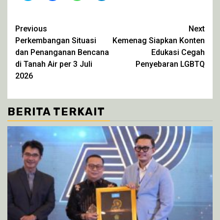
berbagi
membagikan
berbagi
berbagi
pada
di
di
di
Twitter(Membuka
Facebook(Membuka
WhatsApp(Membuka
Telegram(Membuka
di
di
di
di
Continue
Previous
Next
jendela
jendela
jendela
jendela
yang
yang
yang
yang
Perkembangan Situasi
Kemenag Siapkan Konten
Reading
baru)
baru)
baru)
baru)
dan Penanganan Bencana
Edukasi Cegah
di Tanah Air per 3 Juli
Penyebaran LGBTQ
2026
BERITA TERKAIT