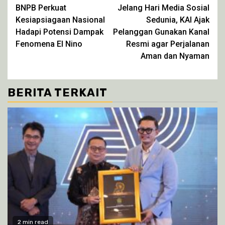
yang
yang
yang
yang
BNPB Perkuat
Jelang Hari Media Sosial
Reading
baru)
baru)
baru)
baru)
Kesiapsiagaan Nasional
Sedunia, KAI Ajak
Hadapi Potensi Dampak
Pelanggan Gunakan Kanal
Fenomena El Nino
Resmi agar Perjalanan
Aman dan Nyaman
BERITA TERKAIT
2 min read