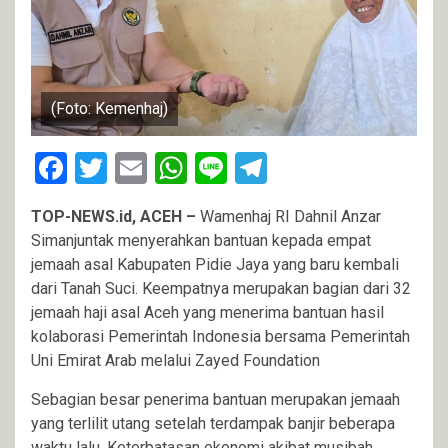
(Foto: Kemenhaj)
Facebook
Twitter
Email
WhatsApp
Line
Telegram
TOP-NEWS.id, ACEH –
Wamenhaj RI Dahnil Anzar
Simanjuntak menyerahkan bantuan kepada empat
jemaah asal Kabupaten Pidie Jaya yang baru kembali
dari Tanah Suci. Keempatnya merupakan bagian dari 32
jemaah haji asal Aceh yang menerima bantuan hasil
kolaborasi Pemerintah Indonesia bersama Pemerintah
Uni Emirat Arab melalui Zayed Foundation
Sebagian besar penerima bantuan merupakan jemaah
yang terlilit utang setelah terdampak banjir beberapa
waktu lalu. Keterbatasan ekonomi akibat musibah