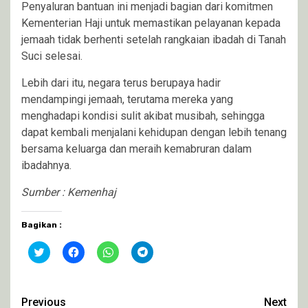
Penyaluran bantuan ini menjadi bagian dari komitmen
Kementerian Haji untuk memastikan pelayanan kepada
jemaah tidak berhenti setelah rangkaian ibadah di Tanah
Suci selesai.
Lebih dari itu, negara terus berupaya hadir
mendampingi jemaah, terutama mereka yang
menghadapi kondisi sulit akibat musibah, sehingga
dapat kembali menjalani kehidupan dengan lebih tenang
bersama keluarga dan meraih kemabruran dalam
ibadahnya.
Sumber : Kemenhaj
Bagikan :
Klik
Klik
Klik
Klik
untuk
untuk
untuk
untuk
berbagi
membagikan
berbagi
berbagi
pada
di
di
di
Twitter(Membuka
Facebook(Membuka
WhatsApp(Membuka
Telegram(Membuka
di
di
di
di
Continue
Previous
Next
jendela
jendela
jendela
jendela