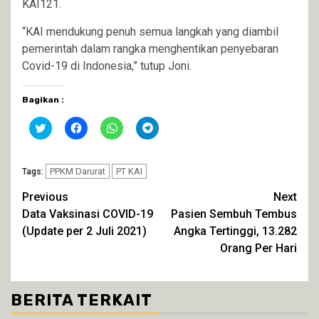
KAI121.
“KAI mendukung penuh semua langkah yang diambil
pemerintah dalam rangka menghentikan penyebaran
Covid-19 di Indonesia,” tutup Joni.
Bagikan :
Klik
Klik
Klik
Klik
untuk
untuk
untuk
untuk
berbagi
membagikan
berbagi
berbagi
pada
di
di
di
Twitter(Membuka
Facebook(Membuka
WhatsApp(Membuka
Telegram(Membuka
di
PPKM Darurat
di
PT KAI
di
di
Tags:
jendela
jendela
jendela
jendela
yang
yang
yang
yang
Continue
Previous
Next
baru)
baru)
baru)
baru)
Data Vaksinasi COVID-19
Pasien Sembuh Tembus
Reading
(Update per 2 Juli 2021)
Angka Tertinggi, 13.282
Orang Per Hari
BERITA TERKAIT