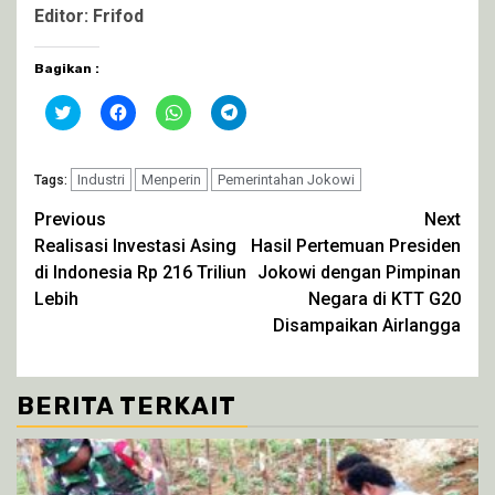
Editor: Frifod
Bagikan :
Klik
Klik
Klik
Klik
untuk
untuk
untuk
untuk
berbagi
membagikan
berbagi
berbagi
pada
di
di
di
Twitter(Membuka
Facebook(Membuka
WhatsApp(Membuka
Telegram(Membuka
di
Industri
di
Menperin
di
Pemerintahan Jokowi
di
Tags:
jendela
jendela
jendela
jendela
yang
yang
yang
yang
Continue
Previous
Next
baru)
baru)
baru)
baru)
Realisasi Investasi Asing
Hasil Pertemuan Presiden
Reading
di Indonesia Rp 216 Triliun
Jokowi dengan Pimpinan
Lebih
Negara di KTT G20
Disampaikan Airlangga
BERITA TERKAIT