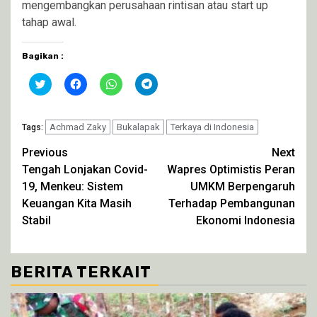
mengembangkan perusahaan rintisan atau start up
tahap awal.
Bagikan :
Klik
Klik
Klik
Klik
untuk
untuk
untuk
untuk
berbagi
membagikan
berbagi
berbagi
pada
di
di
di
Twitter(Membuka
Facebook(Membuka
WhatsApp(Membuka
Telegram(Membuka
di
Achmad Zaky
di
Bukalapak
di
di
Terkaya di Indonesia
Tags:
jendela
jendela
jendela
jendela
yang
yang
yang
yang
Continue
Previous
Next
baru)
baru)
baru)
baru)
Tengah Lonjakan Covid-
Wapres Optimistis Peran
Reading
19, Menkeu: Sistem
UMKM Berpengaruh
Keuangan Kita Masih
Terhadap Pembangunan
Stabil
Ekonomi Indonesia
BERITA TERKAIT