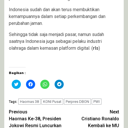
Indonesia sudah dan akan terus membuktikan
kemampuannya dalam setiap perkembangan dan
perubahan jaman.
Sehingga tidak saja menjadi pasar, namun sudah
saatnya Indonesia juga sebagai pelaku industri
olahraga dalam kemasan platform digital. (
rls
)
Bagikan :
Klik
Klik
Klik
Klik
untuk
untuk
untuk
untuk
berbagi
membagikan
berbagi
berbagi
pada
di
di
di
Twitter(Membuka
Facebook(Membuka
WhatsApp(Membuka
Telegram(Membuka
di
Haornas 38
di
KONI Pusat
di
di
Perpres DBON
PWI
Tags:
jendela
jendela
jendela
jendela
yang
yang
yang
yang
Continue
Previous
Next
baru)
baru)
baru)
baru)
Haornas Ke-38, Presiden
Cristiano Ronaldo
Reading
Jokowi Resmi Luncurkan
Kembali ke MU