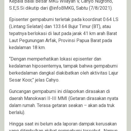
Kepala Balai Besar MKG Wilayah V, Cahyo Nugroho,
S.E,S.Si dikutip dari @infoBMKG, Sabtu (7/8/2021).
Episenter gempabumi terletak pada koordinat 0.64 LS
(Lintang Selatan) dan 133.64 Bujur Timur (BT), atau
tepatnya berlokasi di laut pada jarak 41 km arah Barat
Laut Pegunungan Arfak, Provinsi Papua Barat pada
kedalaman 18 km.
“Dengan memperhatikan lokasi episenter dan
kedalaman hiposenternya, tampak bahwa gempabumi
berkedalaman dangkal diakibatkan oleh aktivitas Lajur
Sesar Koor,” jelas Cahyo.
Guncangan gempabumi ini dilaporkan dirasakan di
daerah Manokwari II-III MMI (Getaran dirasakan nyata
dalam rumah. Terasa getaran seakan – akan ada truk
berlalu).
Hingga saat ini belum ada laporan dampak kerusakan
yang ditimbulkan akibat gempabumi tersebut. Namun