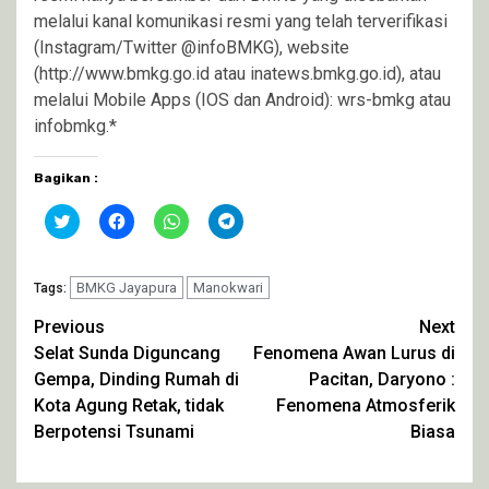
melalui kanal komunikasi resmi yang telah terverifikasi
(Instagram/Twitter @infoBMKG), website
(http://www.bmkg.go.id atau inatews.bmkg.go.id), atau
melalui Mobile Apps (IOS dan Android): wrs-bmkg atau
infobmkg.*
Bagikan :
Klik
Klik
Klik
Klik
untuk
untuk
untuk
untuk
berbagi
membagikan
berbagi
berbagi
pada
di
di
di
Twitter(Membuka
Facebook(Membuka
WhatsApp(Membuka
Telegram(Membuka
di
BMKG Jayapura
di
di
Manokwari
di
Tags:
jendela
jendela
jendela
jendela
yang
yang
yang
yang
Continue
Previous
Next
baru)
baru)
baru)
baru)
Selat Sunda Diguncang
Fenomena Awan Lurus di
Reading
Gempa, Dinding Rumah di
Pacitan, Daryono :
Kota Agung Retak, tidak
Fenomena Atmosferik
Berpotensi Tsunami
Biasa