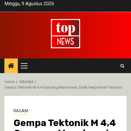
Skip
Minggu, 9 Agustus 2026
to
content
Primary
Menu
Home
RAGAM
Gempa Tektonik M 4,4 Guncang Manokwari, tidak Berpotensi Tsunami
RAGAM
Gempa Tektonik M 4,4