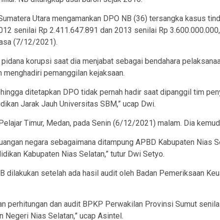
 Sumatera Utara mengamankan DPO NB (36) tersangka kasus tind
12 senilai Rp 2.411.647.891 dan 2013 senilai Rp 3.600.000.000,
asa (7/12/2021).
pidana korupsi saat dia menjabat sebagai bendahara pelaksanaa
h menghadiri pemanggilan kejaksaan.
hingga ditetapkan DPO tidak pernah hadir saat dipanggil tim pen
ikan Jarak Jauh Universitas SBM,” ucap Dwi.
Pelajar Timur, Medan, pada Senin (6/12/2021) malam. Dia kemud
keuangan negara sebagaimana ditampung APBD Kabupaten Nias Sel
idikan Kabupaten Nias Selatan,” tutur Dwi Setyo.
B dilakukan setelah ada hasil audit oleh Badan Pemeriksaan Keu
n perhitungan dan audit BPKP Perwakilan Provinsi Sumut senila
n Negeri Nias Selatan,” ucap Asintel.