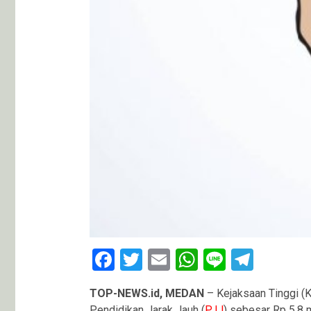
Facebook
Twitter
Email
WhatsApp
Line
Teleg
TOP-NEWS.id, MEDAN
– Kejaksaan Tinggi (
Pendidikan Jarak Jauh (
PJJ
) sebesar Rp 5,8 m