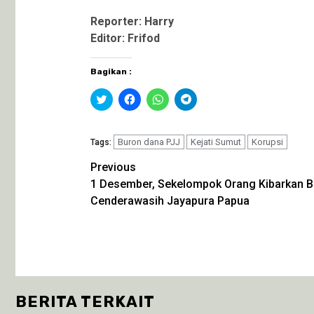
Reporter: Harry
Editor: Frifod
Bagikan :
Klik
Klik
Klik
Klik
untuk
untuk
untuk
untuk
berbagi
membagikan
berbagi
berbagi
pada
di
di
di
Twitter(Membuka
Facebook(Membuka
WhatsApp(Membuka
Telegram(Membuka
di
Buron dana PJJ
di
di
Kejati Sumut
di
Korupsi
Tags:
jendela
jendela
jendela
jendela
yang
yang
yang
yang
Continue
Previous
baru)
baru)
baru)
baru)
1 Desember, Sekelompok Orang Kibarkan Be
Reading
Cenderawasih Jayapura Papua
BERITA TERKAIT