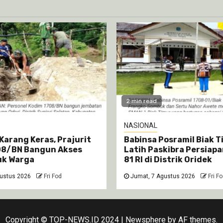
2 min read
NASIONAL
Karang Keras, Prajurit
Babinsa Posramil Biak 
08/BN Bangun Akses
Latih Paskibra Persiap
uk Warga
81 RI di Distrik Oridek
ustus 2026
Fri Fod
Jumat, 7 Agustus 2026
Fri F
Copyright © TOP-NEWS.ID 2024
|
Newsphere
by AF themes.