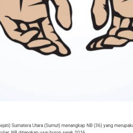
ram
Kejati) Sumatera Utara (Sumut) menangkap NB (36) yang merupak
iliar. NB ditangkap usai buron sejak 2016.