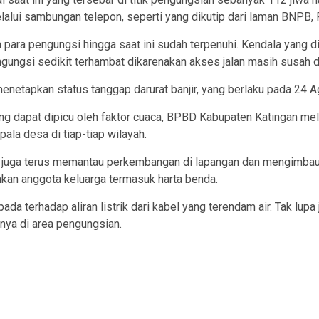
alui sambungan telepon, seperti yang dikutip dari laman BNPB, 
ara pengungsi hingga saat ini sudah terpenuhi. Kendala yang dih
ungsi sedikit terhambat dikarenakan akses jalan masih susah di
menetapkan status tanggap darurat banjir, yang berlaku pada 24
ng dapat dipicu oleh faktor cuaca, BPBD Kabupaten Katingan mel
pala desa di tiap-tiap wilayah.
n juga terus memantau perkembangan di lapangan dan mengimbau
an anggota keluarga termasuk harta benda.
ada terhadap aliran listrik dari kabel yang terendam air. Tak lupa
ya di area pengungsian.