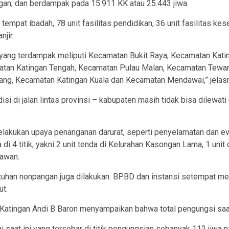
gan, dan berdampak pada 15.911 KK atau 25.443 jiwa.
t tempat ibadah, 78 unit fasilitas pendidikan, 36 unit fasilitas 
jir.
yang terdampak meliputi Kecamatan Bukit Raya, Kecamatan Kati
tan Katingan Tengah, Kecamatan Pulau Malan, Kecamatan Tewang
g, Kecamatan Katingan Kuala dan Kecamatan Mendawai,” jelasn
si di jalan lintas provinsi – kabupaten masih tidak bisa dilewati
melakukan upaya penanganan darurat, seperti penyelamatan dan e
i 4 titik, yakni 2 unit tenda di Kelurahan Kasongan Lama, 1 unit
awan.
ebutuhan nonpangan juga dilakukan. BPBD dan instansi setempat 
ut.
tingan Andi B Baron menyampaikan bahwa total pengungsi saat 
i saat ini yang tersebar di titik pengungsian sebanyak 112 jiwa 