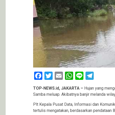
Facebook
Twitter
Email
WhatsApp
Line
Teleg
TOP-NEWS.id, JAKARTA –
Hujan yang mengg
Samba meluap. Akibatnya banjir melanda wila
Plt Kepala Pusat Data, Informasi dan Komun
tertulis mengatakan, berdasarkan pendataan B