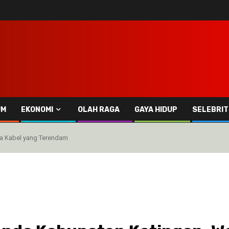
UM
EKONOMI
OLAH RAGA
GAYA HIDUP
SELEBRIT
a Kabel yang Terendam