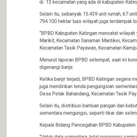
di 13 kecamatan yang ada di kabupaten Katin
Selain itu, sebanyak 15.439 unit rumah, 67 uni
794.100 hektar luas wilayah juga terdampak ban
“BPBD Kabupaten Katingan mencatat wilayah 
Marikit, Kecamatan Sanaman Mantikei, Kecama
Kecamatan Tasik Payawan, Kecamatan Kamipan
Menurut laporan BPBD setempat, saat ini kondi
digenangi banjir.
Ketika banjir terjadi, BPBD Katingan segera 
juga mendirikan tenda pengungsian sementara d
Desa Petak Bahandang, Kecamatan Tasik Pay
Selain itu, distribusi bantuan pangan dan k
sementara mengungsi, seperti tikar dan selim
Kepala Bidang Pencegahan BPBD Kabupaten Ka
“Untuk data sementara, total pengungsi sampa