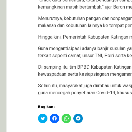
kemungkinan masih bertambah,” ujar Baron mel
Menurutnya, kebutuhan pangan dan nonpangan p
makanan dan kebutuhan lainnya ke tempat peng
Hingga kini, Pemerintah Kabupaten Katingan 
Guna mengantisipasi adanya banjir susulan ya
terkait seperti camat, unsur TNI, Polri serta ke
Di samping itu, tim BPBD Kabupaten Katinga
kewaspadaan serta kesiapsiagaan mengamank
Selain itu, masyarakat juga diimbau untuk wasp
guna mencegah penyebaran Covid-19, khususn
Bagikan :
Klik
Klik
Klik
Klik
untuk
untuk
untuk
untuk
berbagi
membagikan
berbagi
berbagi
pada
di
di
di