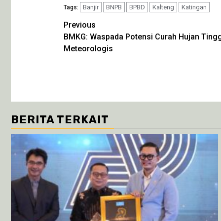
Twitter(Membuka
Facebook(Membuka
WhatsApp(Membuka
Telegram(Membuka
di
Banjir
di
BNPB
di
BPBD
di
Kalteng
Katingan
Tags:
jendela
jendela
jendela
jendela
yang
yang
yang
yang
Continue
Previous
baru)
baru)
baru)
baru)
BMKG: Waspada Potensi Curah Hujan Tingg
Reading
Meteorologis
BERITA TERKAIT