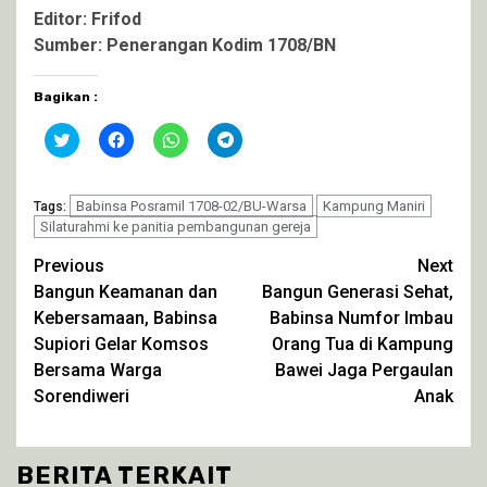
Editor: Frifod
Sumber: Penerangan Kodim 1708/BN
Bagikan :
Klik
Klik
Klik
Klik
untuk
untuk
untuk
untuk
berbagi
membagikan
berbagi
berbagi
pada
di
di
di
Twitter(Membuka
Facebook(Membuka
WhatsApp(Membuka
Telegram(Membuka
di
Babinsa Posramil 1708-02/BU-Warsa
di
di
di
Kampung Maniri
Tags:
jendela
jendela
jendela
jendela
Silaturahmi ke panitia pembangunan gereja
yang
yang
yang
yang
baru)
baru)
baru)
baru)
Continue
Previous
Next
Bangun Keamanan dan
Bangun Generasi Sehat,
Reading
Kebersamaan, Babinsa
Babinsa Numfor Imbau
Supiori Gelar Komsos
Orang Tua di Kampung
Bersama Warga
Bawei Jaga Pergaulan
Sorendiweri
Anak
BERITA TERKAIT