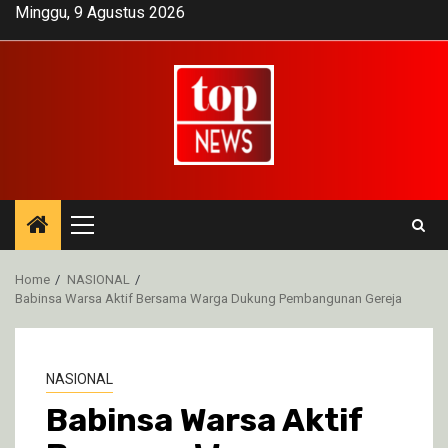
Skip
Minggu, 9 Agustus 2026
to
content
Primary
Menu
Home
NASIONAL
Babinsa Warsa Aktif Bersama Warga Dukung Pembangunan Gereja
NASIONAL
Babinsa Warsa Aktif