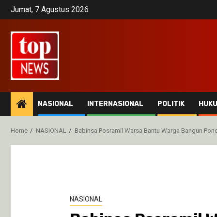
Skip
Jumat, 7 Agustus 2026
to
content
NASIONAL
INTERNASIONAL
POLITIK
HUK
Home
NASIONAL
Babinsa Posramil Warsa Bantu Warga Bangun Po
NASIONAL