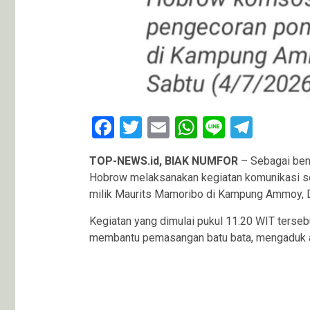
Facebook
Twitter
Email
WhatsApp
Line
Teleg
TOP-NEWS.id, BIAK NUMFOR
– Sebagai bent
Hobrow melaksanakan kegiatan komunikasi so
milik Maurits Mamoribo di Kampung Ammoy, Di
Kegiatan yang dimulai pukul 11.20 WIT terse
membantu pemasangan batu bata, mengaduk a