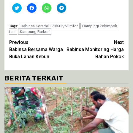
Klik
Klik
Klik
Klik
untuk
untuk
untuk
untuk
berbagi
membagikan
berbagi
berbagi
pada
di
di
di
Twitter(Membuka
Facebook(Membuka
WhatsApp(Membuka
Telegram(Membuka
di
Babinsa Koramil 1708-05/Numfor
di
di
di
Dampingi kelompok
Tags:
jendela
jendela
jendela
jendela
tani
Kampung Barkori
yang
yang
yang
yang
baru)
baru)
baru)
baru)
Continue
Previous
Next
Babinsa Bersama Warga
Babinsa Monitoring Harga
Reading
Buka Lahan Kebun
Bahan Pokok
BERITA TERKAIT