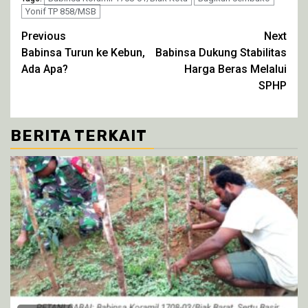
jendela
jendela
jendela
jendela
Yonif TP 858/MSB
yang
yang
yang
yang
baru)
baru)
baru)
baru)
Continue
Previous
Next
Babinsa Turun ke Kebun,
Babinsa Dukung Stabilitas
Reading
Ada Apa?
Harga Beras Melalui
SPHP
BERITA TERKAIT