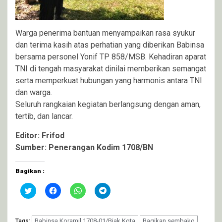
Warga penerima bantuan menyampaikan rasa syukur
dan terima kasih atas perhatian yang diberikan Babinsa
bersama personel Yonif TP 858/MSB. Kehadiran aparat
TNI di tengah masyarakat dinilai memberikan semangat
serta memperkuat hubungan yang harmonis antara TNI
dan warga.
Seluruh rangkaian kegiatan berlangsung dengan aman,
tertib, dan lancar.
Editor: Frifod
Sumber: Penerangan Kodim 1708/BN
Bagikan :
Klik
Klik
Klik
Klik
untuk
untuk
untuk
untuk
berbagi
membagikan
berbagi
berbagi
pada
di
di
di
Twitter(Membuka
Facebook(Membuka
WhatsApp(Membuka
Telegram(Membuka
di
Babinsa Koramil 1708-01/Biak Kota
di
di
di
Bagikan sembako
Tags: