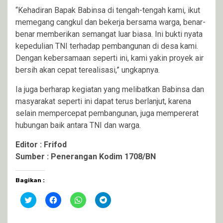
“Kehadiran Bapak Babinsa di tengah-tengah kami, ikut
memegang cangkul dan bekerja bersama warga, benar-
benar memberikan semangat luar biasa. Ini bukti nyata
kepedulian TNI terhadap pembangunan di desa kami.
Dengan kebersamaan seperti ini, kami yakin proyek air
bersih akan cepat terealisasi,” ungkapnya.
Ia juga berharap kegiatan yang melibatkan Babinsa dan
masyarakat seperti ini dapat terus berlanjut, karena
selain mempercepat pembangunan, juga mempererat
hubungan baik antara TNI dan warga.
Editor : Frifod
Sumber : Penerangan Kodim 1708/BN
Bagikan :
Klik
Klik
Klik
Klik
untuk
untuk
untuk
untuk
berbagi
membagikan
berbagi
berbagi
pada
di
di
di