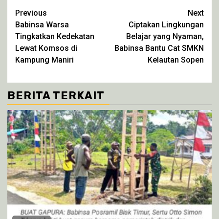
Twitter(Membuka
Facebook(Membuka
WhatsApp(Membuka
Telegram(Membuka
di
di
di
di
Continue
Previous
Next
jendela
jendela
jendela
jendela
yang
yang
yang
yang
Babinsa Warsa
Ciptakan Lingkungan
Reading
baru)
baru)
baru)
baru)
Tingkatkan Kedekatan
Belajar yang Nyaman,
Lewat Komsos di
Babinsa Bantu Cat SMKN
Kampung Maniri
Kelautan Sopen
BERITA TERKAIT