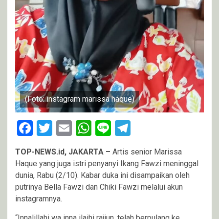
(Foto: instagram marissa haque)
Facebook
Twitter
Email
WhatsApp
Line
Telegram
TOP-NEWS.id, JAKARTA –
Artis senior Marissa
Haque yang juga istri penyanyi Ikang Fawzi meninggal
dunia, Rabu (2/10). Kabar duka ini disampaikan oleh
putrinya Bella Fawzi dan Chiki Fawzi melalui akun
instagramnya.
“Innalillahi wa inna ilaihi rajiun, telah berpulang ke