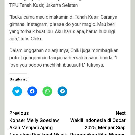
TPU Tanah Kusir, Jakarta Selatan.
“Ibuku cuma mau dimakamin di Tanah Kusir. Caranya
gimana. Instagram, please do your magic. Mau beri
yang terbaik buat ibu. Aku harus apa, harus hubungi
apa,” tulis Chiki.
Dalam unggahan selanjutnya, Chiki juga membagikan
potret genggaman tangan ia bersama sang bunda. “I
love you soooo muchhhh ibuuuuu!!!,” tulisnya.
Bagikan :
Klik
Klik
Klik
Klik
untuk
untuk
untuk
untuk
berbagi
membagikan
berbagi
berbagi
pada
di
di
di
Twitter(Membuka
Facebook(Membuka
WhatsApp(Membuka
Telegram(Membuka
di
di
di
di
Continue
Previous
Next
jendela
jendela
jendela
jendela
yang
yang
yang
yang
Konser Melly Goeslaw
Wakili Indonesia di Oscar
Reading
baru)
baru)
baru)
baru)
Akan Menjadi Ajang
2025, Menpar Siap
Nostalgia Penikmat Musik
Promosikan Film Women