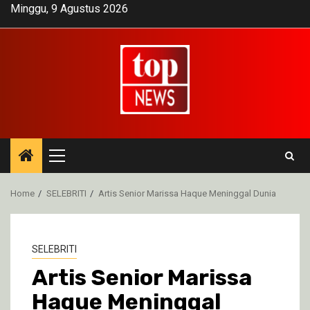
Skip
Minggu, 9 Agustus 2026
to
content
Primary
Menu
Home
SELEBRITI
Artis Senior Marissa Haque Meninggal Dunia
SELEBRITI
Artis Senior Marissa
Haque Meninggal