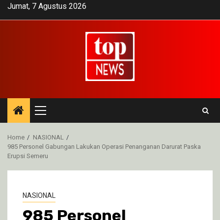
Skip
Jumat, 7 Agustus 2026
to
content
Primary
Menu
Home
NASIONAL
985 Personel Gabungan Lakukan Operasi Penanganan Darurat Paska
Erupsi Semeru
NASIONAL
985 Personel