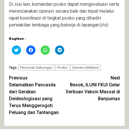
Di sisi lain, komandan posko dapat mengevaluasi serta
merencanakan operasi secara baik dan tepat melalui
rapat koordinasi di tingkat posko yang dihadiri
perwakilan lembaga yang bekerja di lapangan.(rls)
Bagikan :
Klik
Klik
Klik
Klik
untuk
untuk
untuk
untuk
berbagi
membagikan
berbagi
berbagi
pada
di
di
di
Twitter(Membuka
Facebook(Membuka
WhatsApp(Membuka
Telegram(Membuka
di
Personal Gabungan
di
di
Posko
di
Semeru Meletus
Tags:
jendela
jendela
jendela
jendela
yang
yang
yang
yang
Continue
Previous
Next
baru)
baru)
baru)
baru)
Selamatkan Pancasila
Besok, ILUNI FKUI Gelar
Reading
dari Gerakan
Serbuan Vaksin Massal di
Deideologisasi yang
Banyumas
Terus Menggerogoti
Peluang dan Tantangan