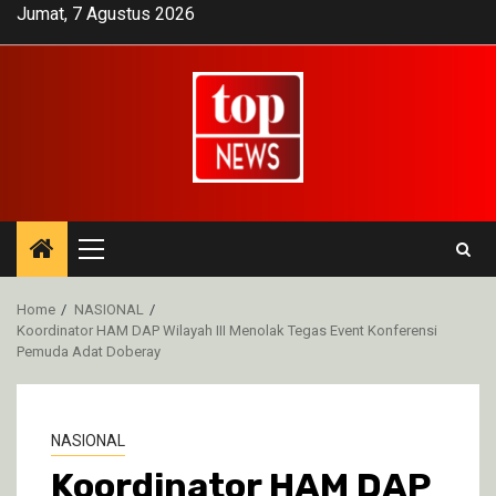
Skip
Jumat, 7 Agustus 2026
to
content
Primary
Menu
Home
NASIONAL
Koordinator HAM DAP Wilayah III Menolak Tegas Event Konferensi
Pemuda Adat Doberay
NASIONAL
Koordinator HAM DAP