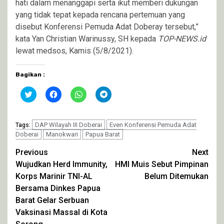
hati dalam menanggapi serta ikut memberi dukungan
yang tidak tepat kepada rencana pertemuan yang
disebut Konferensi Pemuda Adat Doberay tersebut,”
kata Yan Christian Warinussy, SH kepada
TOP-NEWS.id
lewat medsos, Kamis (5/8/2021).
Bagikan :
Klik
Klik
Klik
Klik
untuk
untuk
untuk
untuk
berbagi
membagikan
berbagi
berbagi
pada
di
di
di
Twitter(Membuka
Facebook(Membuka
WhatsApp(Membuka
Telegram(Membuka
di
DAP Wilayah III Doberai
di
di
di
Even Konferensi Pemuda Adat
Tags:
jendela
jendela
jendela
jendela
Doberai
Manokwari
Papua Barat
yang
yang
yang
yang
baru)
baru)
baru)
baru)
Continue
Previous
Next
Wujudkan Herd Immunity,
HMI Muis Sebut Pimpinan
Reading
Korps Marinir TNI-AL
Belum Ditemukan
Bersama Dinkes Papua
Barat Gelar Serbuan
Vaksinasi Massal di Kota