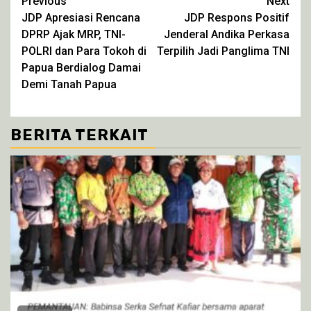
Continue
Previous
Next
baru)
baru)
baru)
baru)
JDP Apresiasi Rencana
JDP Respons Positif
Reading
DPRP Ajak MRP, TNI-
Jenderal Andika Perkasa
POLRI dan Para Tokoh di
Terpilih Jadi Panglima TNI
Papua Berdialog Damai
Demi Tanah Papua
BERITA TERKAIT