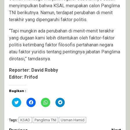
menyimpulkan bahwa KSAL merupakan calon Panglima
TNI berikutnya. Namun, terdapat perubahan di menit
terakhir yang dipengaruhi faktor politis.
“Tapi mungkin ada perubahan di menit-menit terakhir
yang dugaan kami lebih ditentukan oleh faktor-faktor
politis ketimbang faktor filosofis pertahanan negara
atau faktor yuridis tentang pentingnya jabatan Panglima
dirotasi,” tamdasnya.
Reporter: David Robby
Editor: Frifod
Bagikan :
Klik
Klik
Klik
Klik
untuk
untuk
untuk
untuk
berbagi
membagikan
berbagi
berbagi
pada
di
di
di
Twitter(Membuka
Facebook(Membuka
WhatsApp(Membuka
Telegram(Membuka
di
KSAD
di
Panglima TNI
di
Usman Hamid
di
Tags:
jendela
jendela
jendela
jendela
yang
yang
yang
yang