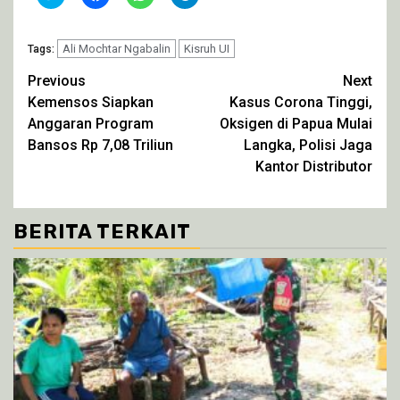
untuk
untuk
untuk
untuk
berbagi
membagikan
berbagi
berbagi
pada
di
di
di
Twitter(Membuka
Facebook(Membuka
WhatsApp(Membuka
Telegram(Membuka
di
Ali Mochtar Ngabalin
di
di
Kisruh UI
di
Tags:
jendela
jendela
jendela
jendela
yang
yang
yang
yang
Continue
Previous
Next
baru)
baru)
baru)
baru)
Kemensos Siapkan
Kasus Corona Tinggi,
Reading
Anggaran Program
Oksigen di Papua Mulai
Bansos Rp 7,08 Triliun
Langka, Polisi Jaga
Kantor Distributor
BERITA TERKAIT