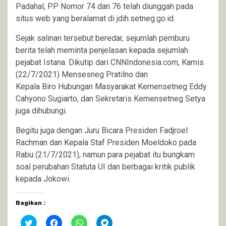
Padahal, PP Nomor 74 dan 76 telah diunggah pada
situs web yang beralamat di jdih.setneg.go.id.
Sejak salinan tersebut beredar, sejumlah pemburu
berita telah meminta penjelasan kepada sejumlah
pejabat Istana. Dikutip dari CNNIndonesia.com, Kamis
(22/7/2021) Mensesneg Pratilno dan
Kepala Biro Hubungan Masyarakat Kemensetneg Eddy
Cahyono Sugiarto, dan Sekretaris Kemensetneg Setya
juga dihubungi.
Begitu juga dengan Juru Bicara Presiden Fadjroel
Rachman dan Kepala Staf Presiden Moeldoko pada
Rabu (21/7/2021), namun para pejabat itu bungkam
soal perubahan Statuta UI dan berbagai kritik publik
kepada Jokowi.
Bagikan :
Klik
Klik
Klik
Klik