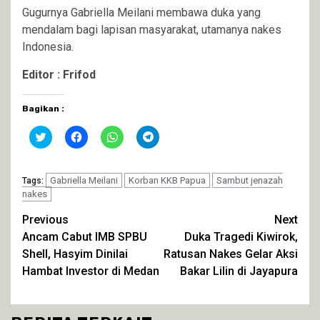
Gugurnya Gabriella Meilani membawa duka yang
mendalam bagi lapisan masyarakat, utamanya nakes
Indonesia.
Editor : Frifod
Bagikan :
Klik
Klik
Klik
Klik
untuk
untuk
untuk
untuk
berbagi
membagikan
berbagi
berbagi
pada
di
di
di
Twitter(Membuka
Facebook(Membuka
WhatsApp(Membuka
Telegram(Membuka
di
Gabriella Meilani
di
di
Korban KKB Papua
di
Sambut jenazah
Tags:
jendela
jendela
jendela
jendela
nakes
yang
yang
yang
yang
baru)
baru)
baru)
baru)
Continue
Previous
Next
Ancam Cabut IMB SPBU
Duka Tragedi Kiwirok,
Reading
Shell, Hasyim Dinilai
Ratusan Nakes Gelar Aksi
Hambat Investor di Medan
Bakar Lilin di Jayapura