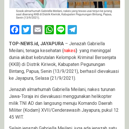
Facebook
Twitter
Email
WhatsApp
Line
Telegram
TOP-NEWS.id, JAYAPURA
– Jenazah Gabriella
Meilani, tenaga kesehatan (
nakes
)
yang meninggal
dunia akibat kebrutalan Kelompok Kriminal Bersenjata
(KKB) di Distrik Kiriwok, Kabupaten Pegunungan
Bintang, Papua, Senin (13/9/2021), berhasil dievakuasi
ke Jayapura, Selasa (21/9/2021).
Jenazah almarhumah Gabriella Meilani, nakes turunan
Jawa-Toraja ini dievakuasi menggunakan helikopter
milik TNI AD dan langsung menuju Komando Daerah
Militer (Kodam) XVII/Cenderawasih Jayapura, pukul 12
45 WIT.
Selain jenazah Gabriella Meilani, juga ada jenazah satu