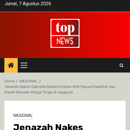
Skip
Jumat, 7 Agustus 2026
to
content
Primary
Menu
Home
NASIONAL
Jenazah Nakes Gabriella Meilani Korban KKB Papua Disambut dan
Diarak Ratusan Warga Toraja di Jayapura
NASIONAL
Jenazah Nakes